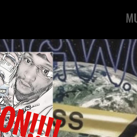
M
ON!!!!